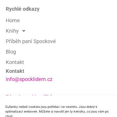
Rychlé odkazy
Home
Knihy
Příběh paní Spockové
Blog
Kontakt
Kontakt
info@spocklidem.cz
Zásady cookies (EU)
Ochrana osobních údajů
Sušenky neboli cookies jsou potřeba i ve vesmíru. Jsou dobrý k
optimalizaci webovek. Můžete si navolit jen ty keksíky, co jsou vám po
Média
chuti.