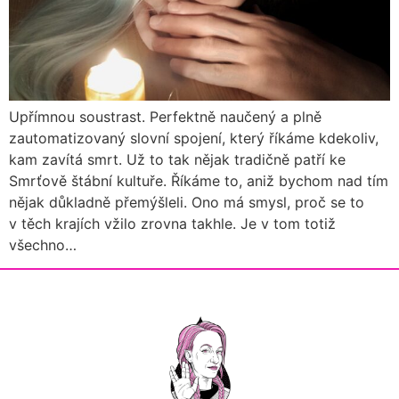
Upřímnou soustrast. Perfektně naučený a plně
zautomatizovaný slovní spojení, který říkáme kdekoliv,
kam zavítá smrt. Už to tak nějak tradičně patří ke
Smrťově štábní kultuře. Říkáme to, aniž bychom nad tím
nějak důkladně přemýšleli. Ono má smysl, proč se to
v těch krajích vžilo zrovna takhle. Je v tom totiž
všechno…