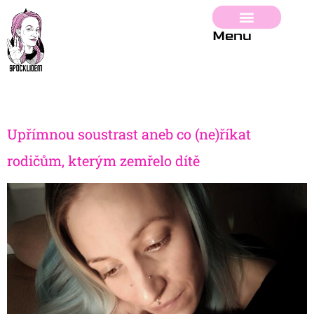
Menu
Upřímnou soustrast aneb co (ne)říkat
rodičům, kterým zemřelo dítě