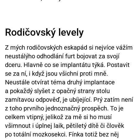
Rodičovský levely
Z mých rodičovských eskapád si nejvíce vážím
neustálýho odhodlání furt bojovat za svojí
dceru. Hlavně co se implantátu týká. Postavit
se za ní, i když jsou všichni proti mně.
Neustále otvírat téma druhý implantace
a pokaždý slyšet z opačný strany stolu
zamítavou odpověď, je ubíjející. Prý zatím není
z toho prvního jednoznačný prospěch. To je
celkem vtipný, jelikož za mě si ho musí
všimnout i úplnej laik, pětiletý dítě či člověk
po totální mozkosekci. Fínka totiž bez něj