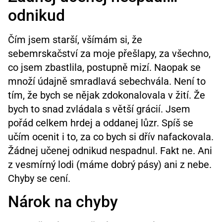
odnikud
Čím jsem starší, všímám si, že
sebemrskačství za moje přešlapy, za všechno,
co jsem zbastlila, postupně mizí. Naopak se
množí údajně smradlavá sebechvála. Není to
tím, že bych se nějak zdokonalovala v žití. Že
bych to snad zvládala s větší grácií. Jsem
pořád celkem hrdej a oddanej lůzr. Spíš se
učím ocenit i to, za co bych si dřív nafackovala.
Žádnej učenej odnikud nespadnul. Fakt ne. Ani
z vesmírný lodi (máme dobrý pásy) ani z nebe.
Chyby se cení.
Nárok na chyby