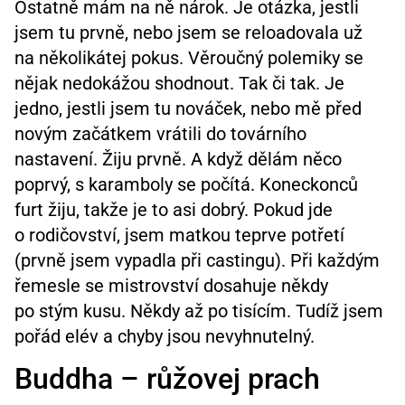
Ostatně mám na ně nárok. Je otázka, jestli
jsem tu prvně, nebo jsem se reloadovala už
na několikátej pokus. Věroučný polemiky se
nějak nedokážou shodnout. Tak či tak. Je
jedno, jestli jsem tu nováček, nebo mě před
novým začátkem vrátili do továrního
nastavení. Žiju prvně. A když dělám něco
poprvý, s karamboly se počítá. Koneckonců
furt žiju, takže je to asi dobrý. Pokud jde
o rodičovství, jsem matkou teprve potřetí
(prvně jsem vypadla při castingu). Při každým
řemesle se mistrovství dosahuje někdy
po stým kusu. Někdy až po tisícím. Tudíž jsem
pořád elév a chyby jsou nevyhnutelný.
Buddha – růžovej prach