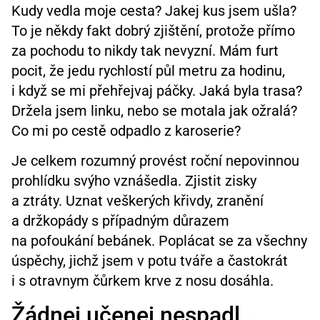
Kudy vedla moje cesta? Jakej kus jsem ušla?
To je někdy fakt dobrý zjištění, protože přímo
za pochodu to nikdy tak nevyzní. Mám furt
pocit, že jedu rychlostí půl metru za hodinu,
i když se mi přehřejvaj páčky. Jaká byla trasa?
Držela jsem linku, nebo se motala jak ožralá?
Co mi po cestě odpadlo z karoserie?
Je celkem rozumný provést roční nepovinnou
prohlídku svýho vznášedla. Zjistit zisky
a ztráty. Uznat veškerých křivdy, zranění
a držkopády s případným důrazem
na pofoukání bebánek. Poplácat se za všechny
úspěchy, jichž jsem v potu tváře a častokrát
i s otravnym čůrkem krve z nosu dosáhla.
Žádnej učenej nespadl…