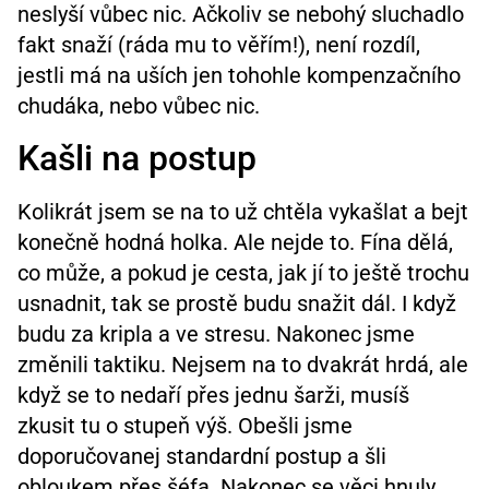
neslyší vůbec nic. Ačkoliv se nebohý sluchadlo
fakt snaží (ráda mu to věřím!), není rozdíl,
jestli má na uších jen tohohle kompenzačního
chudáka, nebo vůbec nic.
Kašli na postup
Kolikrát jsem se na to už chtěla vykašlat a bejt
konečně hodná holka. Ale nejde to. Fína dělá,
co může, a pokud je cesta, jak jí to ještě trochu
usnadnit, tak se prostě budu snažit dál. I když
budu za kripla a ve stresu. Nakonec jsme
změnili taktiku. Nejsem na to dvakrát hrdá, ale
když se to nedaří přes jednu šarži, musíš
zkusit tu o stupeň výš. Obešli jsme
doporučovanej standardní postup a šli
obloukem přes šéfa. Nakonec se věci hnuly