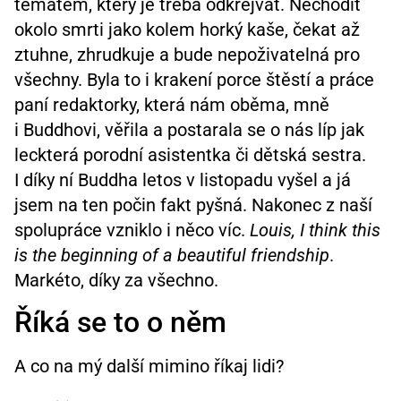
tématem, který je třeba odkrejvat. Nechodit
okolo smrti jako kolem horký kaše, čekat až
ztuhne, zhrudkuje a bude nepoživatelná pro
všechny. Byla to i krakení porce štěstí a práce
paní redaktorky, která nám oběma, mně
i Buddhovi, věřila a postarala se o nás líp jak
leckterá porodní asistentka či dětská sestra.
I díky ní Buddha letos v listopadu vyšel a já
jsem na ten počin fakt pyšná. Nakonec z naší
spolupráce vzniklo i něco víc.
Louis, I think this
is the beginning of a beautiful friendship
.
Markéto, díky za všechno.
Říká se to o něm
A co na mý další mimino říkaj lidi?