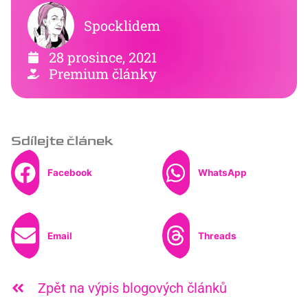
Spocklidem
28 prosince, 2021
Premium články
Sdílejte článek
Facebook
WhatsApp
Email
Threads
Zpět na výpis blogových článků