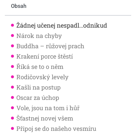
Obsah
Žádnej učenej nespadl…odnikud
Nárok na chyby
Buddha – růžovej prach
Krakení porce štěstí
Říká se to o něm
Rodičovský levely
Kašli na postup
Oscar za úchop
Vole, jsou na tom i hůř
Šťastnej novej všem
Připoj se do našeho vesmíru