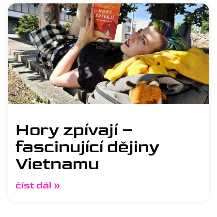
Hory zpívají –
fascinující dějiny
Vietnamu
číst dál »