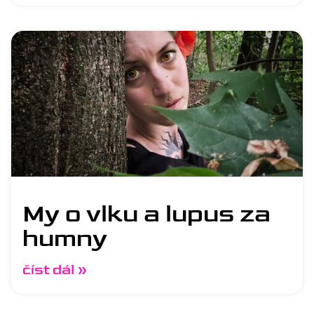
My o vlku a lupus za
humny
číst dál »