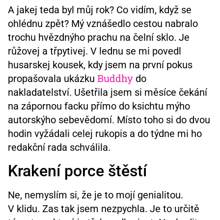
A jakej teda byl můj rok? Co vidím, když se
ohlédnu zpět? Mý vznášedlo cestou nabralo
trochu hvězdnýho prachu na čelní sklo. Je
růžovej a třpytivej. V lednu se mi povedl
husarskej kousek, kdy jsem na první pokus
Buddhy
propašovala ukázku
do
nakladatelství. Ušetřila jsem si měsíce čekání
na zápornou facku přímo do ksichtu mýho
autorskýho sebevědomí. Místo toho si do dvou
hodin vyžádali celej rukopis a do týdne mi ho
redakční rada schválila.
Krakení porce štěstí
Ne, nemyslím si, že je to mojí genialitou.
V klidu. Zas tak jsem nezpychla. Je to určitě