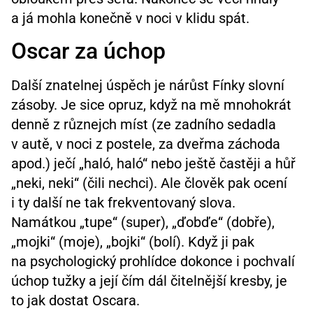
a já mohla konečně v noci v klidu spát.
Oscar za úchop
Další znatelnej úspěch je nárůst Fínky slovní
zásoby. Je sice opruz, když na mě mnohokrát
denně z různejch míst (ze zadního sedadla
v autě, v noci z postele, za dveřma záchoda
apod.) ječí „haló, haló“ nebo ještě častěji a hůř
„neki, neki“ (čili nechci). Ale člověk pak ocení
i ty další ne tak frekventovaný slova.
Namátkou „tupe“ (super), „ďobďe“ (dobře),
„mojki“ (moje), „bojki“ (bolí). Když ji pak
na psychologický prohlídce dokonce i pochvalí
úchop tužky a její čím dál čitelnější kresby, je
to jak dostat Oscara.