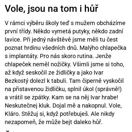
Vole, jsou na tom i hůř
V rámci výběru školy teď s mužem obcházíme
první třídy. Někdo vymetá putyky, někdo zadní
lavice. Při jedný návštěvě jsme měli tu čest
poznat hrdinu všedních dnů. Malýho chlapečka
s implantáty. Pro nás skoro rutina. Jenže
chlapeček neměl nožičky. Všimli jsme si toho,
až když seskočil ze židličky a jako Ivar
Bezkostý dolezl k tabuli. Tam čiperně vyskočil
na přistavenou židličku, splnil úkol (správně!)
a vrátil se zpátky. Kam se na něj Ivar hrabe!
Neskutečnej kluk. Dojal mě a nakopnul. Vole,
Kláro. Stěžuj si, když potřebuješ. Ale nikdy
nezapomeň, že může bejt daleko hůř.