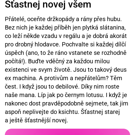
Šťastnej novej všem
Přátelé, oceňte držkopády a rány přes hubu.
Bez nich je každej příběh jen plytká slátanina,
co leží někde vzadu v regálu a je dobrá akorát
pro drobný hlodavce. Pochvalte si každej dílčí
úspěch (ano, to že ráno vstanete se rozhodně
počítá!). Buďte vděčný za každou milou
existenci ve svym životě. Jsou to takový deus
ex machina. A protivům a nepřátelům? Těm
čest. I když jsou to debilové. Díky nim roste
naše mana. Líp jak po černym lotusu. I když je
nakonec dost pravděpodobně sejmete, tak jim
aspoň neplivejte do ksichtu. Šťastnej starej
a ještě šťastnější novej.