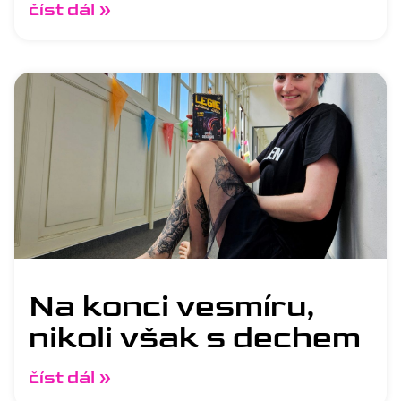
číst dál »
Na konci vesmíru,
nikoli však s dechem
číst dál »