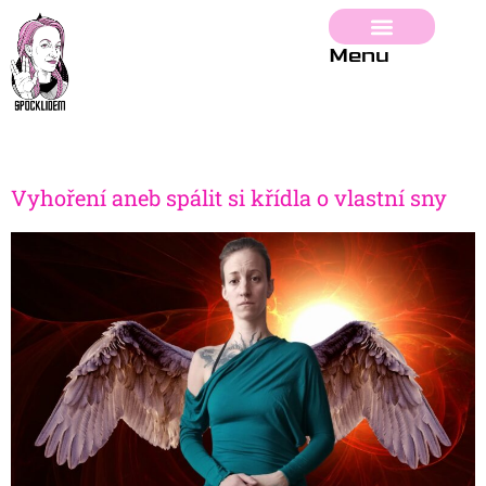
Menu
Vyhoření aneb spálit si křídla o vlastní sny