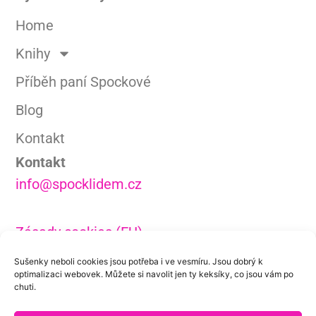
Home
Knihy
Příběh paní Spockové
Blog
Kontakt
Kontakt
info@spocklidem.cz
Zásady cookies (EU)
Ochrana osobních údajů
Sušenky neboli cookies jsou potřeba i ve vesmíru. Jsou dobrý k
optimalizaci webovek. Můžete si navolit jen ty keksíky, co jsou vám po
Média
chuti.