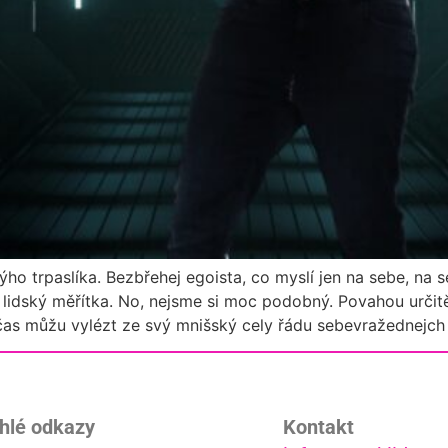
ho trpaslíka. Bezbřehej egoista, co myslí jen na sebe, na 
j lidský měřítka. No, nejsme si moc podobný. Povahou urči
bčas můžu vylézt ze svý mnišský cely řádu sebevražednejch 
hlé odkazy
Kontakt