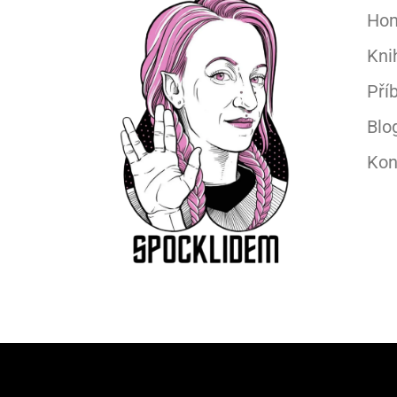
Ho
Kni
Pří
Blo
Kon