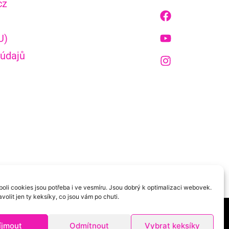
cz
U)
 údajů
oli cookies jsou potřeba i ve vesmíru. Jsou dobrý k optimalizaci webovek.
volit jen ty keksíky, co jsou vám po chuti.
íjmout
Odmítnout
Vybrat keksíky