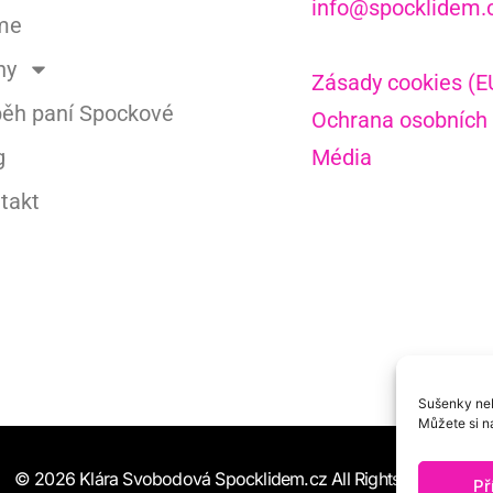
info@spocklidem.
me
hy
Zásady cookies (E
běh paní Spockové
Ochrana osobních
g
Média
takt
Sušenky neb
Můžete si na
© 2026 Klára Svobodová Spocklidem.cz All Rights Reserved.
Př