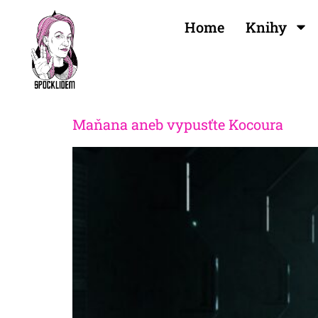
Home
Knihy
Maňana aneb vypusťte Kocoura