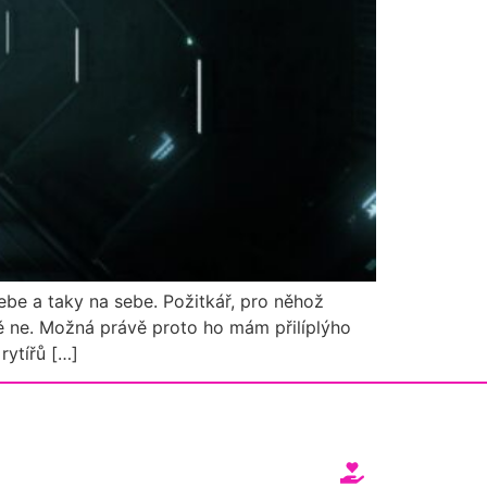
sebe a taky na sebe. Požitkář, pro něhož
tě ne. Možná právě proto ho mám přilíplýho
rytířů […]