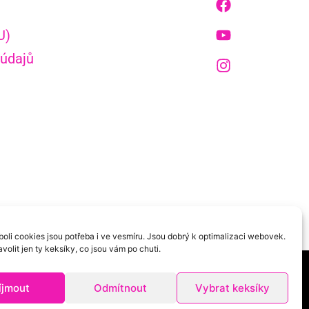
U)
 údajů
oli cookies jsou potřeba i ve vesmíru. Jsou dobrý k optimalizaci webovek.
volit jen ty keksíky, co jsou vám po chuti.
íjmout
Odmítnout
Vybrat keksíky