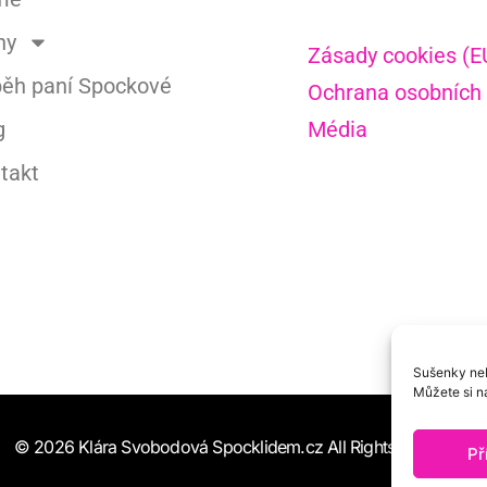
hy
Zásady cookies (E
běh paní Spockové
Ochrana osobních
g
Média
takt
Sušenky neb
Můžete si na
© 2026 Klára Svobodová Spocklidem.cz All Rights Reserved.
Př