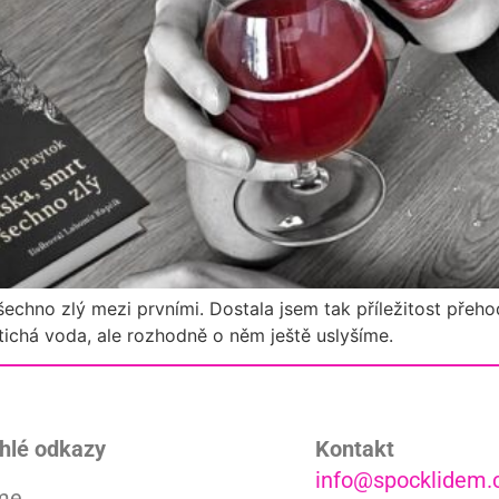
echno zlý mezi prvními. Dostala jsem tak příležitost přehodn
tichá voda, ale rozhodně o něm ještě uslyšíme.
hlé odkazy
Kontakt
info@spocklidem.
me