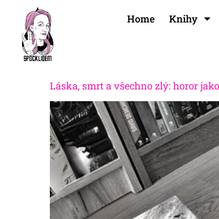
Home
Knihy
Láska, smrt a všechno zlý: horor jak