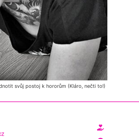
otit svůj postoj k hororům (Kláro, nečti to!)
cz