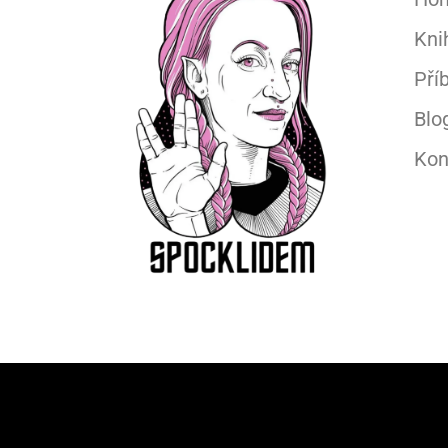
Kni
Pří
Blo
Kon