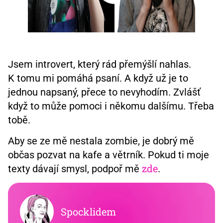
Jsem introvert, který rád přemýšlí nahlas.
K tomu mi pomáhá psaní. A když už je to
jednou napsaný, přece to nevyhodím. Zvlášť
když to může pomoci i někomu dalšímu. Třeba
tobě.
Aby se ze mě nestala zombie, je dobrý mě
občas pozvat na kafe a větrník. Pokud ti moje
zde
texty dávají smysl, podpoř mě
.
Spocklidem