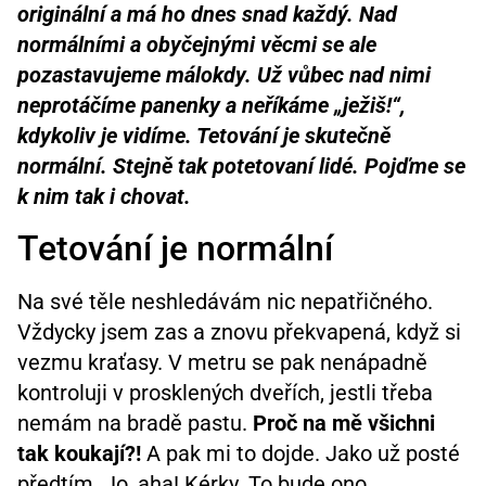
originální a má ho dnes snad každý. Nad
normálními a obyčejnými věcmi se ale
pozastavujeme málokdy. Už vůbec nad nimi
neprotáčíme panenky a neříkáme „ježiš!“,
kdykoliv je vidíme. Tetování je skutečně
normální. Stejně tak potetovaní lidé. Pojďme se
k nim tak i chovat.
Tetování je normální
Na své těle neshledávám nic nepatřičného.
Vždycky jsem zas a znovu překvapená, když si
vezmu kraťasy. V metru se pak nenápadně
kontroluji v prosklených dveřích, jestli třeba
nemám na bradě pastu.
Proč na mě všichni
tak koukají?!
A pak mi to dojde. Jako už posté
předtím. Jo, aha! Kérky. To bude ono…