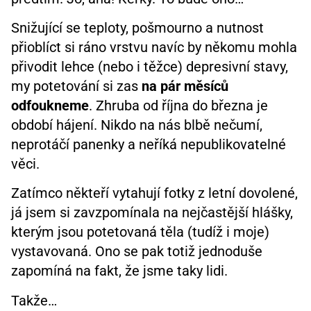
Snižující se teploty, pošmourno a nutnost
přioblíct si ráno vrstvu navíc by někomu mohla
přivodit lehce (nebo i těžce) depresivní stavy,
my potetování si zas
na pár měsíců
odfoukneme
. Zhruba od října do března je
období hájení. Nikdo na nás blbě nečumí,
neprotáčí panenky a neříká nepublikovatelné
věci.
Zatímco někteří vytahují fotky z letní dovolené,
já jsem si zavzpomínala na nejčastější hlášky,
kterým jsou potetovaná těla (tudíž i moje)
vystavovaná. Ono se pak totiž jednoduše
zapomíná na fakt, že jsme taky lidi.
Takže…