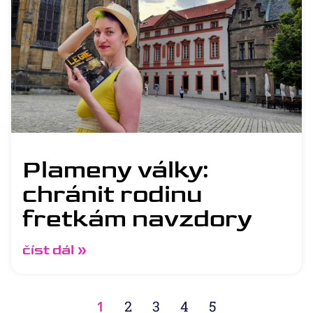
Plameny války:
chránit rodinu
fretkám navzdory
číst dál »
1
2
3
4
5