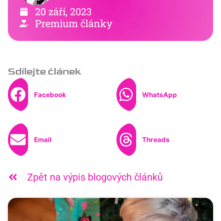
20 září, 2023
Premium články
Sdílejte článek
Facebook
WhatsApp
Email
Threads
Zpět na výpis blogových článků