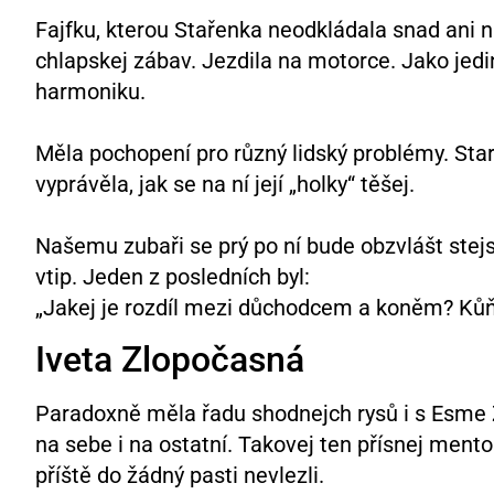
Fajfku, kterou Stařenka neodkládala snad ani n
chlapskej zábav. Jezdila na motorce. Jako jedi
harmoniku.
Měla pochopení pro různý lidský problémy. Sta
vyprávěla, jak se na ní její „holky“ těšej.
Našemu zubaři se prý po ní bude obzvlášt stejsk
vtip. Jeden z posledních byl:
„Jakej je rozdíl mezi důchodcem a koněm? Kůň
Iveta Zlopočasná
Paradoxně měla řadu shodnejch rysů i s Esme Z
na sebe i na ostatní. Takovej ten přísnej mento
příště do žádný pasti nevlezli.