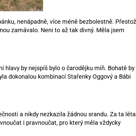
spánku, nenápadně, více méně bezbolestně. Přesto
nou zamávalo. Neni to až tak divný. Měla jsem
ní hlavy by nejspíš bylo o čarodějku míň. Bohatě by 
 byla dokonalou kombinací Stařenky Oggový a Bábi
ečnosti a nikdy nezkazila žádnou srandu. Za ta léta
 vnoučat i pravnoučat, pro který měla vždycky