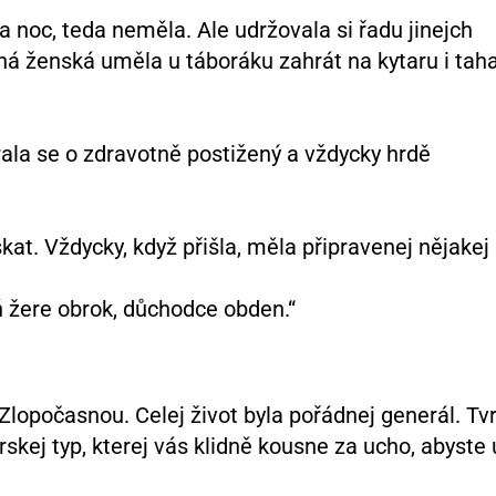
a noc, teda neměla. Ale udržovala si řadu jinejch
ná ženská uměla u táboráku zahrát na kytaru i taha
rala se o zdravotně postižený a vždycky hrdě
at. Vždycky, když přišla, měla připravenej nějakej
 žere obrok, důchodce obden.“
lopočasnou. Celej život byla pořádnej generál. Tv
rskej typ, kterej vás klidně kousne za ucho, abyste 