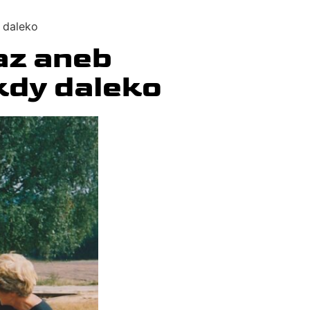
y daleko
kaz aneb
kdy daleko