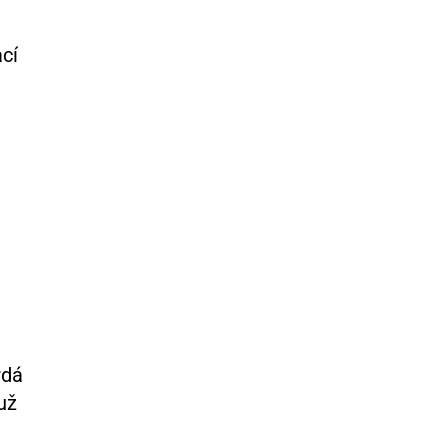
cí
rdá
už