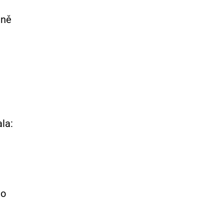
lně
la:
ho