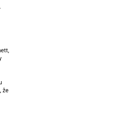
.
ett,
y
u
, že