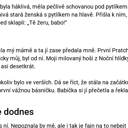
u byla háklivá, měla pečlivě schovanou pod pytlíkem
nivá stará ženská s pytlíkem na hlavě. Přišla k nim,
ned sklapli: „Tě žeru, babo!“
ala mý mámě a ta jí zase předala mně. První Pratch
icky můj, byl od ní. Moji milovaný hoši z Noční hlídk
 asi desetkrát.
liv bylo ve verších. Dá se říct, že stála na začátk
rvní vážnou básničku. Babička si jí přečetla a řekla
je dodnes
í. Nepoznala by mě, ale i tak je fajn na to nebejt