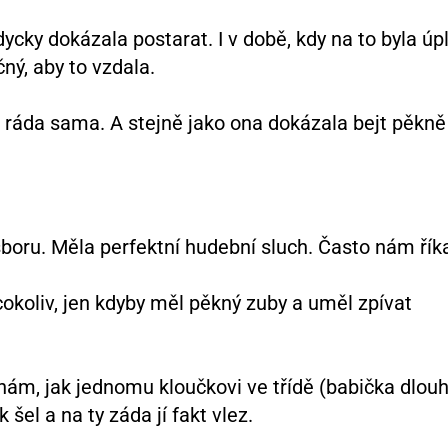
dycky dokázala postarat. I v době, kdy na to byla úp
čný, aby to vzdala.
a ráda sama. A stejně jako ona dokázala bejt pěkně
sboru. Měla perfektní hudební sluch. Často nám říka
 cokoliv, jen kdyby měl pěkný zuby a uměl zpívat
nám, jak jednomu kloučkovi ve třídě (babička dlou
 šel a na ty záda jí fakt vlez.