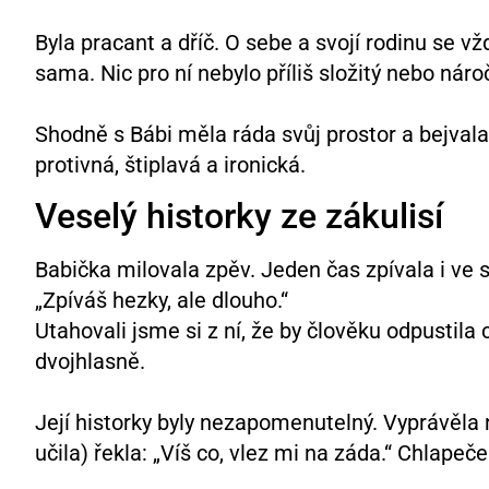
Byla pracant a dříč. O sebe a svojí rodinu se vž
sama. Nic pro ní nebylo příliš složitý nebo náro
Shodně s Bábi měla ráda svůj prostor a bejval
protivná, štiplavá a ironická.
Veselý historky ze zákulisí
Babička milovala zpěv. Jeden čas zpívala i ve 
„Zpíváš hezky, ale dlouho.“
Utahovali jsme si z ní, že by člověku odpustila
dvojhlasně.
Její historky byly nezapomenutelný. Vyprávěla 
učila) řekla: „Víš co, vlez mi na záda.“ Chlapeček