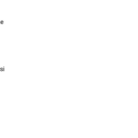
že
si