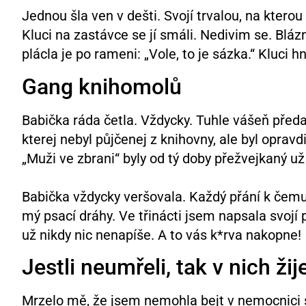
Jednou šla ven v dešti. Svojí trvalou, na ktero
Kluci na zastávce se jí smáli. Nedivim se. Bláz
plácla je po rameni: „Vole, to je sázka.“ Kluci h
Gang knihomolů
Babička ráda četla. Vždycky. Tuhle vášeň před
kterej nebyl půjčenej z knihovny, ale byl opravd
„Muži ve zbrani“ byly od tý doby přežvejkaný už
Babička vždycky veršovala. Každý přání k čemuko
mý psací dráhy. Ve třinácti jsem napsala svojí p
už nikdy nic nenapíše. A to vás k*rva nakopne!
Jestli neumřeli, tak v nich ži
Mrzelo mě, že jsem nemohla bejt v nemocnici s n