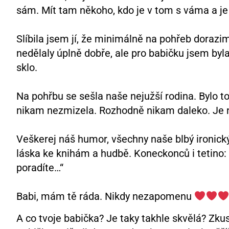
sám. Mít tam někoho, kdo je v tom s váma a je 
Slíbila jsem jí, že minimálně na pohřeb dorazim
nedělaly úplně dobře, ale pro babičku jsem byla 
sklo.
Na pohřbu se sešla naše nejužší rodina. Bylo to 
nikam nezmizela. Rozhodně nikam daleko. Je 
Veškerej náš humor, všechny naše blbý ironic
láska ke knihám a hudbě. Koneckonců i tetino: „P
poradíte…“
Babi, mám tě ráda. Nikdy nezapomenu
A co tvoje babička? Je taky takhle skvělá? Zku