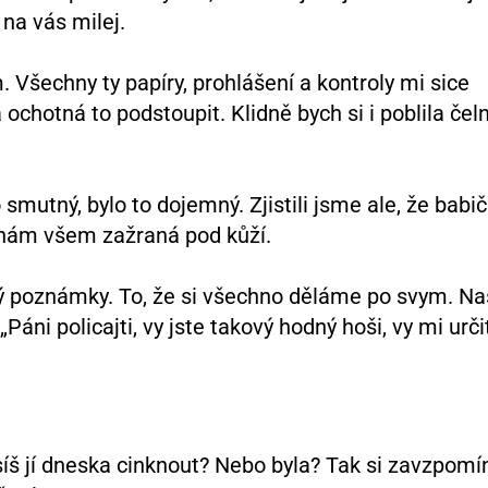
na vás milej.
. Všechny ty papíry, prohlášení a kontroly mi sice
ochotná to podstoupit. Klidně bych si i poblila čeln
smutný, bylo to dojemný. Zjistili jsme ale, že babi
nám všem zažraná pod kůží.
ký poznámky. To, že si všechno děláme po svym. N
áni policajti, vy jste takový hodný hoši, vy mi urči
síš jí dneska cinknout? Nebo byla? Tak si zavzpomín