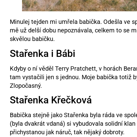
Minulej tejden mi umřela babička. Odešla ve 
mě už delší dobu nepoznávala, celkem to se m
skvělou babičku.
Stařenka i Bábi
Kdyby o ní věděl Terry Pratchett, v horách Bera
tam vystačili jen s jednou. Moje babička totiž
Zlopočasný.
Stařenka Křečková
Babička stejně jako Stařenka byla ráda ve spol
(byla dvakrát vdaná) si vybudovala solidní klan
přichystanou jak náruč, tak nějaký dobroty.