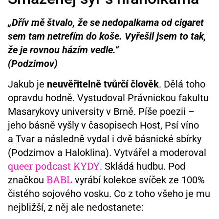
„Dřív mě štvalo, že se nedopalkama od cigaret
sem tam netrefím do koše. Vyřešil jsem to tak,
že je rovnou házím vedle.“
(Podzimov)
Jakub je
neuvěřitelně tvůrčí člověk
. Dělá toho
opravdu hodně. Vystudoval Právnickou fakultu
Masarykovy university v Brně. Píše poezii –
jeho básně vyšly v časopisech Host, Psí víno
a Tvar a následně vydal i dvě básnické sbírky
(Podzimov a Haloklina). Vytvářel a moderoval
queer podcast KYDY
. Skládá hudbu. Pod
BABL
značkou
vyrábí kolekce svíček ze 100%
čistého sojového vosku. Co z toho všeho je mu
nejbližší, z něj ale nedostanete: