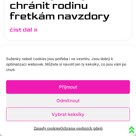
chránit rodinu
fretkám navzdory
číst dál »
1
2
3
4
5
Sušenky neboli cookies jsou potřeba i ve vesmíru. Jsou dobrý k
optimalizaci webovek. Můžete si navolit jen ty keksíky, co jsou vám po
chuti.
Příjmout
Odmítnout
Vybrat keksíky
Zásady cookies
Ochrana osobních údajů