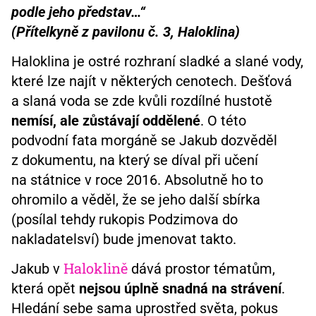
podle jeho představ…“
(Přítelkyně z pavilonu č. 3, Haloklina)
Haloklina je ostré rozhraní sladké a slané vody,
které lze najít v některých cenotech. Dešťová
a slaná voda se zde kvůli rozdílné hustotě
nemísí, ale zůstávají oddělené
. O této
podvodní fata morgáně se Jakub dozvěděl
z dokumentu, na který se díval při učení
na státnice v roce 2016. Absolutně ho to
ohromilo a věděl, že se jeho další sbírka
(posílal tehdy rukopis Podzimova do
nakladatelsví) bude jmenovat takto.
Haloklině
Jakub v
dává prostor tématům,
která opět
nejsou úplně snadná na strávení
.
Hledání sebe sama uprostřed světa, pokus