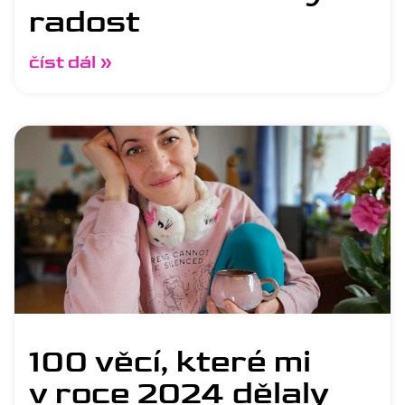
radost
číst dál »
100 věcí, které mi
v roce 2024 dělaly