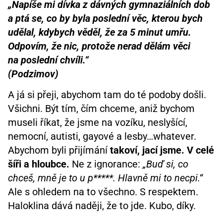
„Napíše mi dívka z dávných gymnaziálních dob
a ptá se, co by byla poslední věc, kterou bych
udělal, kdybych věděl, že za 5 minut umřu.
Odpovím, že nic, protože nerad dělám věci
na poslední chvíli.“
(Podzimov)
A já si přeji, abychom tam do té podoby došli.
Všichni. Být tím, čím chceme, aniž bychom
museli říkat, že jsme na vozíku, neslyšící,
nemocní, autisti, gayové a lesby…whatever.
Abychom byli přijímání
takoví, jací jsme. V celé
šíři a hloubce.
Ne z ignorance:
„Buď si, co
chceš, mně je to u p*****. Hlavně mi to necpi.“
Ale s ohledem na to všechno. S respektem.
Haloklina dává naději, že to jde. Kubo, díky.