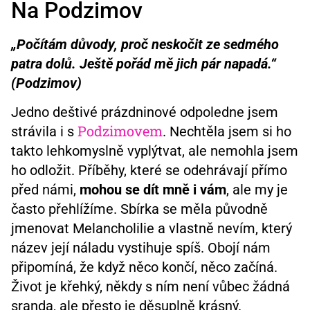
Na Podzimov
„Počítám důvody, proč neskočit ze sedmého
patra dolů. Ještě pořád mě jich pár napadá.“
(Podzimov)
Jedno deštivé prázdninové odpoledne jsem
Podzimovem
strávila i s
. Nechtěla jsem si ho
takto lehkomyslně vyplýtvat, ale nemohla jsem
ho odložit. Příběhy, které se odehrávají přímo
před námi,
mohou se dít mně i vám
, ale my je
často přehlížíme. Sbírka se měla původně
jmenovat Melancholilie a vlastně nevím, který
název její náladu vystihuje spíš. Obojí nám
připomíná, že když něco končí, něco začíná.
Život je křehký, někdy s ním není vůbec žádná
sranda, ale přesto je děsuplně krásný.