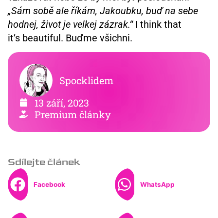
„Sám sobě ale říkám, Jakoubku, buď na sebe
hodnej, život je velkej zázrak.“
I think that
it’s beautiful. Buďme všichni.
Spocklidem
13 září, 2023
Premium články
Sdílejte článek
Facebook
WhatsApp