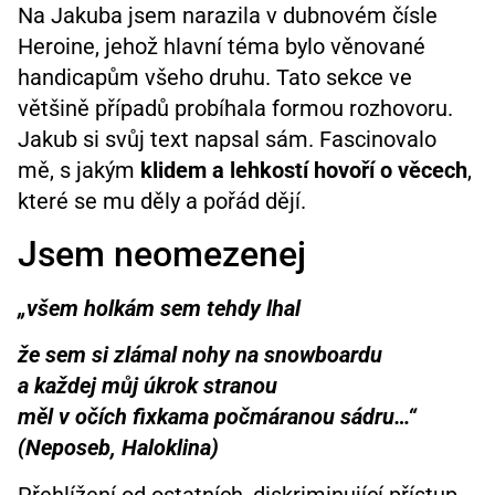
Na Jakuba jsem narazila v dubnovém čísle
Heroine, jehož hlavní téma bylo věnované
handicapům všeho druhu. Tato sekce ve
většině případů probíhala formou rozhovoru.
Jakub si svůj text napsal sám. Fascinovalo
mě, s jakým
klidem a lehkostí hovoří o věcech
,
které se mu děly a pořád dějí.
Jsem neomezenej
„všem holkám sem tehdy lhal
že sem si zlámal nohy na snowboardu
a každej můj úkrok stranou
měl v očích fixkama počmáranou sádru…“
(Neposeb, Haloklina)
Přehlížení od ostatních, diskriminující přístup