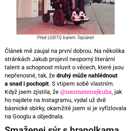
Před LGBTQ barem Tepláreň
Článek mě zaujal na první dobrou. Na několika
stránkách Jakub projevil nesporný literární
talent a schopnost mluvit o věcech, které jsou
nepřenosné, tak, že
druhý může nahlédnout
a snad i pochopit
. S vtipem sobě vlastním.
@neomezenejkuba
Když jsem zjistila, že
, jak
ho najdete na Instagramu, vydal už dvě
básnické sbírky, okamžitě jsem si je vyfízlovala
na Googlu a objednala.
Smaženej sýr s hranolkama