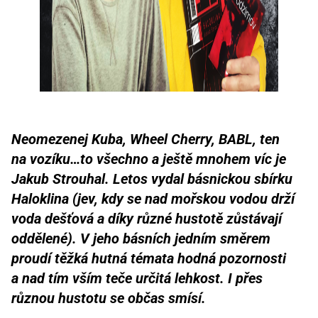
Neomezenej Kuba, Wheel Cherry, BABL, ten
na vozíku…to všechno a ještě mnohem víc je
Jakub Strouhal. Letos vydal básnickou sbírku
Haloklina (jev, kdy se nad mořskou vodou drží
voda dešťová a díky různé hustotě zůstávají
oddělené). V jeho básních jedním směrem
proudí těžká hutná témata hodná pozornosti
a nad tím vším teče určitá lehkost. I přes
různou hustotu se občas smísí.