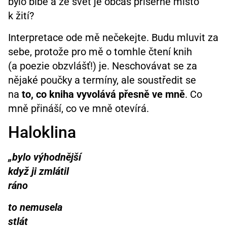
bylo blbě a že svět je občas příšerné místo
k žití?
Interpretace ode mě nečekejte. Budu mluvit za
sebe, protože pro mě o tomhle čtení knih
(a poezie obzvlášť!) je. Neschovávat se za
nějaké poučky a termíny, ale soustředit se
na
to, co kniha vyvolává přesně ve mně
. Co
mně přináší, co ve mně otevírá.
Haloklina
„bylo výhodnější
když ji zmlátil
ráno
to nemusela
stlát