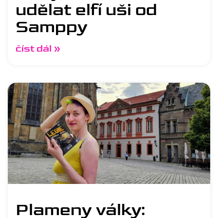
udělat elfí uši od
Samppy
číst dál »
Plameny války: