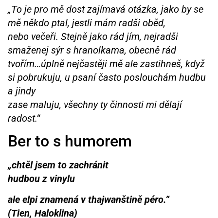
„To je pro mě dost zajímavá otázka, jako by se
mě někdo ptal, jestli mám radši oběd,
nebo večeři. Stejně jako rád jím, nejradši
smaženej sýr s hranolkama, obecně rád
tvořím…úplně nejčastěji mě ale zastihneš, když
si pobrukuju, u psaní často poslouchám hudbu
a jindy
zase maluju, všechny ty činnosti mi dělají
radost.“
Ber to s humorem
„chtěl jsem to zachránit
hudbou z vinylu
ale elpi znamená v thajwanštině péro.“
(Tien, Haloklina)