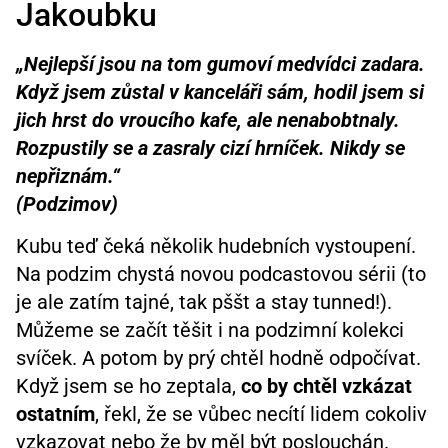
Jakoubku
„Nejlepší jsou na tom gumoví medvídci zadara.
Když jsem zůstal v kanceláři sám, hodil jsem si
jich hrst do vroucího kafe, ale nenabobtnaly.
Rozpustily se a zasraly cizí hrníček. Nikdy se
nepřiznám.“
(Podzimov)
Kubu teď čeká několik hudebních vystoupení.
Na podzim chystá novou podcastovou sérii (to
je ale zatím tajné, tak pššt a stay tunned!).
Můžeme se začít těšit i na podzimní kolekci
svíček. A potom by prý chtěl hodně odpočívat.
Když jsem se ho zeptala,
co by chtěl vzkázat
ostatním
, řekl, že se vůbec necítí lidem cokoliv
vzkazovat nebo že by měl být poslouchán.