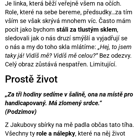
Je linka, která běží veřejně všem na očích.
Role, které na sebe bereme, předsudky…za tím
vším se však skrývá mnohem víc. Často mám
pocit jako bychom
stáli za tlustým sklem
,
sledovali jak o nás druzí smýšlí a vyjadřují se
o nás a my do toho skla mlátíme:
„Hej, to jsem
taky já! Vidíš mě? Vidíš mě celou?“
Bez odezvy.
Celý obraz zůstává nespatřen. Limitující.
Prostě život
„Za tři hodiny sedíme v šalině, ona na místě pro
handicapovaný. Má zlomený srdce.“
(Podzimov)
Z Jakubovy sbírky na mě padla občas tato tíha.
Všechny ty
role a nálepky
, které na něj život