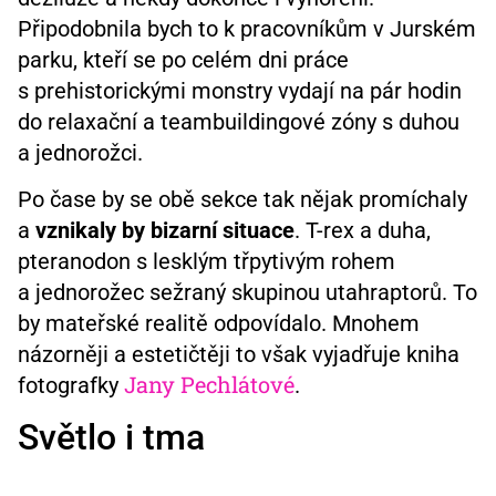
Připodobnila bych to k pracovníkům v Jurském
parku, kteří se po celém dni práce
s prehistorickými monstry vydají na pár hodin
do relaxační a teambuildingové zóny s duhou
a jednorožci.
Po čase by se obě sekce tak nějak promíchaly
a
vznikaly by bizarní situace
. T-rex a duha,
pteranodon s lesklým třpytivým rohem
a jednorožec sežraný skupinou utahraptorů. To
by mateřské realitě odpovídalo. Mnohem
názorněji a estetičtěji to však vyjadřuje kniha
Jany Pechlátové
fotografky
.
Světlo i tma