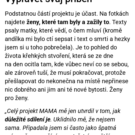
Podstatnou částí projektu je účast. Na fotkách
najdete
ženy, které tam byly a zažily to
. Texty
psaly matky, které vědí, o čem mluví (kromě
andílka mi bylo ctí sepsat i text o smrti a hezky
jsem si u toho pobrečela). Je to pohled do
života křehkých stvoření, která se ze dne
na den ocitla tam, kde vůbec neví co se sebou,
ale zároveň tuší, že musí pokračovat, protože
přešlapovat do nekonečna na místě nepřinese
nic dobrého ani jim ani té nové bytosti. Ženy
pro ženy.
„Celý projekt MAMA mě jen utvrdil v tom, jak
důležité sdílení je
. Uklidnilo mě, že nejsem
sama. Připadala jsem si často jako špatná