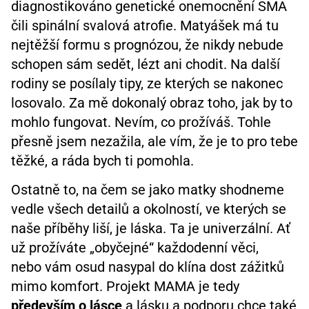
diagnostikováno genetické onemocnění SMA
čili spinální svalová atrofie. Matyášek má tu
nejtěžší formu s prognózou, že nikdy nebude
schopen sám sedět, lézt ani chodit. Na další
rodiny se posílaly tipy, ze kterých se nakonec
losovalo. Za mě dokonalý obraz toho, jak by to
mohlo fungovat. Nevím, co prožíváš. Tohle
přesně jsem nezažila, ale vím, že je to pro tebe
těžké, a ráda bych ti pomohla.
Ostatně to, na čem se jako matky shodneme
vedle všech detailů a okolností, ve kterých se
naše příběhy liší, je láska. Ta je univerzální. Ať
už prožíváte „obyčejné“ každodenní věci,
nebo vám osud nasypal do klína dost zážitků
mimo komfort. Projekt MAMA je tedy
především o lásce
a lásku a podporu chce také