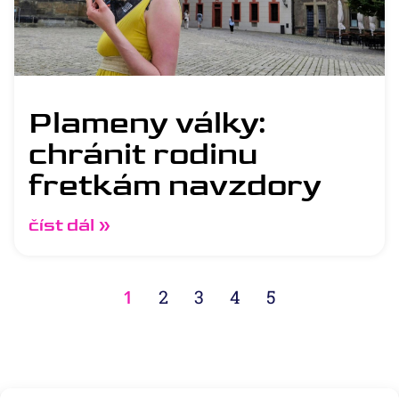
Plameny války:
chránit rodinu
fretkám navzdory
číst dál »
1
2
3
4
5