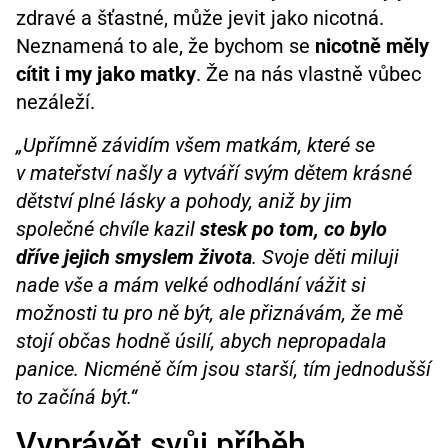
zdravé a šťastné, může jevit jako nicotná.
Neznamená to ale, že bychom se
nicotně měly
cítit i my jako matky
. Že na nás vlastně vůbec
nezáleží.
„Upřímně závidím všem matkám, které se
v mateřství našly a vytváří svým dětem krásné
dětství plné lásky a pohody, aniž by jim
společné chvíle kazil
stesk po tom, co bylo
dříve jejich smyslem života
. Svoje děti miluji
nade vše a mám velké odhodlání vážit si
možnosti tu pro ně být, ale přiznávám, že mě
stojí občas hodně úsilí, abych nepropadala
panice. Nicméně čím jsou starší, tím jednodušší
to začíná být.“
Vyprávět svůj příběh