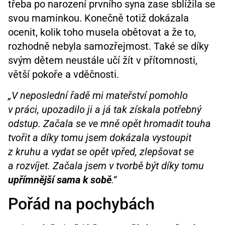
třeba po narození prvního syna zase sblížila se
svou maminkou. Konečně totiž dokázala
ocenit, kolik toho musela obětovat a že to,
rozhodně nebyla samozřejmost. Také se díky
svým dětem neustále učí žít v přítomnosti,
větší pokoře a vděčnosti.
„V neposlední řadě mi mateřství pomohlo
v práci, upozadilo ji a já tak získala potřebný
odstup. Začala se ve mně opět hromadit touha
tvořit a díky tomu jsem dokázala vystoupit
z kruhu a vydat se opět vpřed, zlepšovat se
a rozvíjet. Začala jsem v tvorbě být díky tomu
upřímnější sama k sobě
.“
Pořád na pochybách