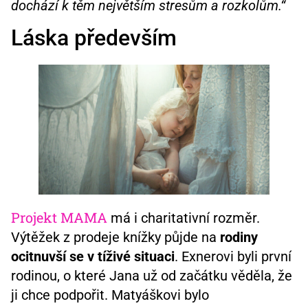
dochází k těm největším stresům a rozkolům.“
Láska především
Projekt MAMA
má i charitativní rozměr.
Výtěžek z prodeje knížky půjde na
rodiny
ocitnuvší se v tíživé situaci
. Exnerovi byli první
rodinou, o které Jana už od začátku věděla, že
ji chce podpořit. Matyáškovi bylo