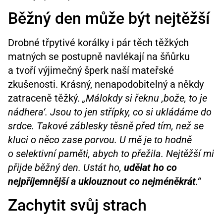
Běžný den může být nejtěžší
Drobné třpytivé korálky i pár těch těžkých
matných se postupně navlékají na šňůrku
a tvoří výjimečný šperk naší mateřské
zkušenosti. Krásný, nenapodobitelný a někdy
zatraceně těžký.
„Málokdy si řeknu ,bože, to je
nádhera‘. Jsou to jen střípky, co si ukládáme do
srdce. Takové záblesky těsně před tím, než se
kluci o něco zase porvou. U mě je to hodně
o selektivní paměti, abych to přežila. Nejtěžší mi
přijde běžný den. Ustát ho,
udělat ho co
nejpříjemnější a uklouznout co nejméněkrát
.“
Zachytit svůj strach