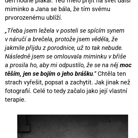
den hodně plakal. Teď mělo přijít na svět další
miminko a Jana se bála, že tím svému
prvorozenému ublíží.
„Třeba jsem ležela v posteli se spícím synem
v náručí a brečela, protože jsem věděla, že
jakmile přijdu z porodnice, už to tak nebude.
Následně jsem se omlouvala miminku v břiše
a prosila ho, aby mi odpustilo, že se na něj
moc
těším, jen se bojím o jeho brášku
.“
Chtěla ten
strach vyřešit, popsat a zachytit. Jak jinak než
fotografií. Celé to tedy začalo jako její vlastní
terapie.