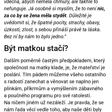
vděčná, abych neměla chmury, ale takhle to
nefunguje. Já osobně si myslím, že to není
nic,
za co by se žena měla stydět
. Důležité je
uvědomit si, že špatné pocity, strachy, obavy,
úzkosti, zlost, s sebou přináší právě ta láska.
Bez ní by nám to bylo jedno.“
Být matkou stačí?
Dalším poměrně častým předpokladem, který
společnost na matky klade, je, že mateřství je
poslání. Tím pádem můžeme všeho ostatního
s radostí zanechat a věnovat se naplno jen
plínkám, příkrmům a vymýšlením zábavného
a poučného programu pro své ratolesti.
Na ničem jiném už nezáleží. Je pravda, že se
nám řada věcí vedle toho, aby naše děti byly