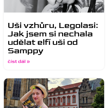
Uši vzhůru, Legolasi:
Jak jsem si nechala
udělat elfí uši od
Samppy
číst dál »