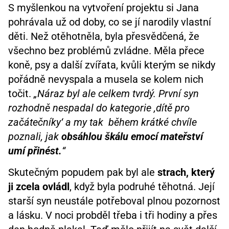
S myšlenkou na vytvoření projektu si Jana
pohrávala už od doby, co se jí narodily vlastní
děti. Než otěhotněla, byla přesvědčená, že
všechno bez problémů zvládne. Měla přece
koně, psy a další zvířata, kvůli kterým se nikdy
pořádně nevyspala a musela se kolem nich
točit.
„Náraz byl ale celkem tvrdý. První syn
rozhodně nespadal do kategorie ‚dítě pro
začátečníky‘ a my tak během krátké chvíle
poznali, jak
obsáhlou škálu emocí mateřství
umí přinést.
“
Skutečným popudem pak byl ale
strach, který
ji zcela ovládl
, když byla podruhé těhotná. Její
starší syn neustále potřeboval plnou pozornost
a lásku. V noci probděl třeba i tři hodiny a přes