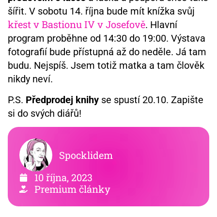
šířit. V sobotu 14. října bude mít knížka svůj
křest v Bastionu IV v Josefově
. Hlavní
program proběhne od 14:30 do 19:00. Výstava
fotografií bude přístupná až do neděle. Já tam
budu. Nejspíš. Jsem totiž matka a tam člověk
nikdy neví.
P.S.
Předprodej knihy
se spustí 20.10. Zapište
si do svých diářů!
Spocklidem
10 října, 2023
Premium články