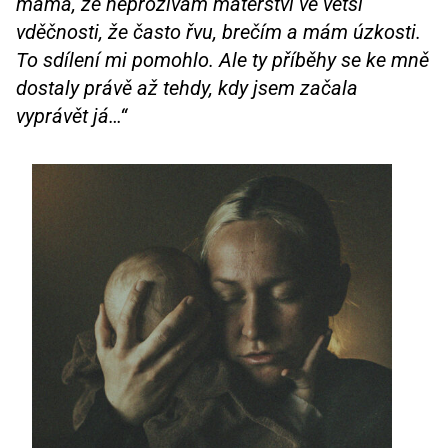
máma, že neprožívám mateřství ve větší
vděčnosti, že často řvu, brečím a mám úzkosti.
To sdílení mi pomohlo. Ale ty příběhy se ke mně
dostaly právě až tehdy, kdy jsem začala
vyprávět já…“