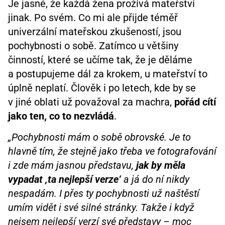
Je jasné, že každá žena prožívá mateřství
jinak. Po svém. Co mi ale přijde téměř
univerzální mateřskou zkušeností, jsou
pochybnosti o sobě. Zatímco u většiny
činností, které se učíme tak, že je děláme
a postupujeme dál za krokem, u mateřství to
úplně neplatí. Člověk i po letech, kde by se
v jiné oblati už považoval za machra,
pořád cítí
jako ten, co to nezvládá
.
„Pochybnosti mám o sobě obrovské. Je to
hlavně tím, že stejně jako třeba ve fotografování
i zde mám jasnou představu,
jak by měla
vypadat ‚ta nejlepší verze‘
a já do ní nikdy
nespadám. I přes ty pochybnosti už naštěstí
umím vidět i své silné stránky. Takže i když
nejsem nejlepší verzí své představy – moc