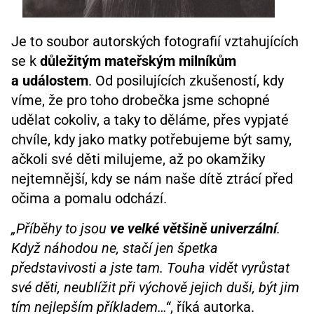
Je to soubor autorských fotografií vztahujících
se k
důležitým mateřským milníkům
a událostem
. Od posilujících zkušeností, kdy
víme, že pro toho drobečka jsme schopné
udělat cokoliv, a taky to děláme, přes vypjaté
chvíle, kdy jako matky potřebujeme být samy,
ačkoli své děti milujeme, až po okamžiky
nejtemnější, kdy se nám naše dítě ztrácí před
očima a pomalu odchází.
„Příběhy to jsou
ve velké většině univerzální
.
Když náhodou ne, stačí jen špetka
představivosti a jste tam. Touha vidět vyrůstat
své děti, neublížit při výchově jejich duši, být jim
tím nejlepším příkladem…“
, říká autorka.