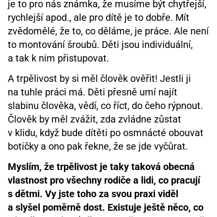
je to pro nás známka, že musíme být chytřejší,
rychlejší apod., ale pro dítě je to dobře. Mít
zvědomělé, že to, co děláme, je práce. Ale není
to montování šroubů. Děti jsou individuální,
a tak k nim přistupovat.
A trpělivost by si měl člověk ověřit! Jestli ji
na tuhle práci má. Děti přesně umí najít
slabinu člověka, vědí, co říct, do čeho rýpnout.
Člověk by měl zvážit, zda zvládne zůstat
v klidu, když bude dítěti po osmnácté obouvat
botičky a ono pak řekne, že se jde vyčůrat.
Myslím, že trpělivost je taky taková obecná
vlastnost pro všechny rodiče a lidi, co pracují
s dětmi. Vy jste toho za svou praxi viděl
a slyšel poměrně dost. Existuje ještě něco, co