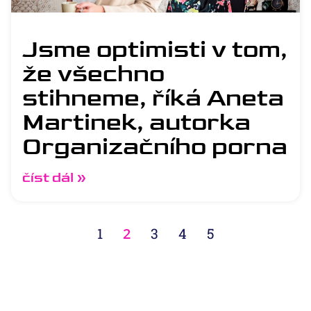
Jsme optimisti v tom,
že všechno
stihneme, říká Aneta
Martinek, autorka
Organizačního porna
číst dál »
1
2
3
4
5