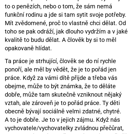
to o penězích, nebo o tom, že sám nemá
funkční rodinu a jde si tam sytit svoje potřeby.
Mít zvědomené, proč to vlastně chci dělat. Od
toho se pak odráží, jak dlouho vydržím a v jaké
kvalitě to budu dělat. A člověk by si to měl
opakovaně hlídat.
Ta práce je strhující, člověk se do ní rychle
ponoří, ale měl by vědět, že je to pořád jen
práce. Když za vámi dítě přijde a třeba vás
obejme, může to být známka, že to děláte
dobře, může tam skutečně vzniknout nějaký
vztah, ale zároveň je to pořád práce. Ty děti
obecně bývají sociálně velmi zdatné, chytré.
A to je dobře. Je to v jejich zájmu. Když nás
vychovatele/vychovatelky zvládnou přečůrat,