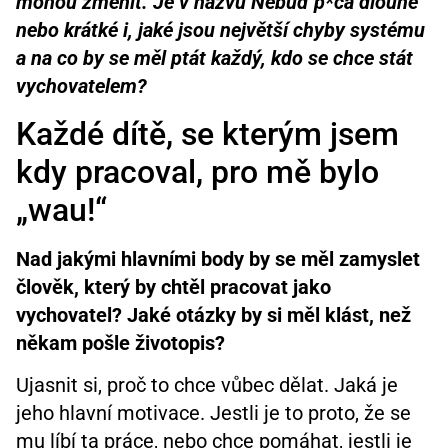
mohou změnit. Je v názvu Nebuď p*ča dlouhé
nebo krátké i, jaké jsou největší chyby systému
a na co by se měl ptát každý, kdo se chce stát
vychovatelem?
Každé dítě, se kterým jsem
kdy pracoval, pro mě bylo
„wau!“
Nad jakými hlavními body by se měl zamyslet
člověk, který by chtěl pracovat jako
vychovatel? Jaké otázky by si měl klást, než
někam pošle životopis?
Ujasnit si, proč to chce vůbec dělat. Jaká je
jeho hlavní motivace. Jestli je to proto, že se
mu líbí ta práce, nebo chce pomáhat, jestli je