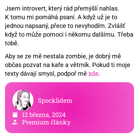
Jsem introvert, který rád přemýšlí nahlas.
K tomu mi pomáhá psaní. A když už je to
jednou napsaný, přece to nevyhodím. Zvlášť
když to může pomoci i někomu dalšímu. Třeba
tobě.
Aby se ze mě nestala zombie, je dobrý mě
občas pozvat na kafe a větrník. Pokud ti moje
zde
texty dávají smysl, podpoř mě
.
Spocklidem
12 března, 2024
Premium články