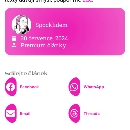
Spocklidem
30 července, 2024
Premium články
Sdílejte článek
Facebook
WhatsApp
Email
Threads