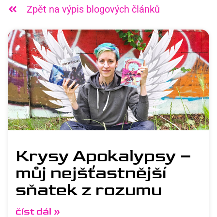
Zpět na výpis blogových článků
Krysy Apokalypsy –
můj nejšťastnější
sňatek z rozumu
číst dál »