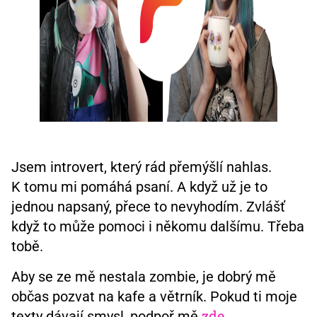
Jsem introvert, který rád přemýšlí nahlas.
K tomu mi pomáhá psaní. A když už je to
jednou napsaný, přece to nevyhodím. Zvlášť
když to může pomoci i někomu dalšímu. Třeba
tobě.
Aby se ze mě nestala zombie, je dobrý mě
občas pozvat na kafe a větrník. Pokud ti moje
zde
texty dávají smysl, podpoř mě
.