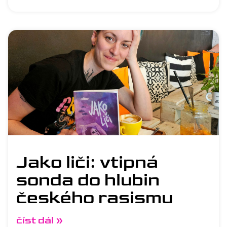
Jako liči: vtipná
sonda do hlubin
českého rasismu
číst dál »