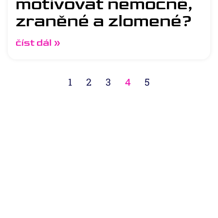
motivovat nemocné,
zraněné a zlomené?
číst dál »
1
2
3
4
5