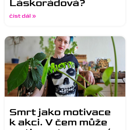
Láskorádová?
číst dál »
Smrt jako motivace
k akci. V čem může