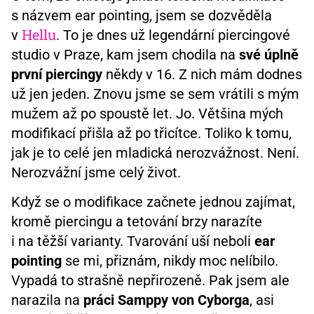
s názvem ear pointing, jsem se dozvěděla
Hellu
v
. To je dnes už legendární piercingové
studio v Praze, kam jsem chodila na
své úplně
první piercingy
někdy v 16. Z nich mám dodnes
už jen jeden. Znovu jsme se sem vrátili s mým
mužem až po spoustě let. Jo. Většina mých
modifikací přišla až po třicítce. Toliko k tomu,
jak je to celé jen mladická nerozvážnost. Není.
Nerozvážní jsme celý život.
Když se o modifikace začnete jednou zajímat,
kromě piercingu a tetování brzy narazíte
i na těžší varianty. Tvarování uší neboli
ear
pointing
se mi, přiznám, nikdy moc nelíbilo.
Vypadá to strašně nepřirozeně. Pak jsem ale
narazila na
práci Samppy von Cyborga
,
asi