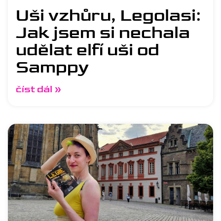
Uši vzhůru, Legolasi:
Jak jsem si nechala
udělat elfí uši od
Samppy
číst dál »