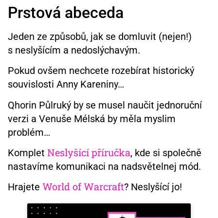
Prstová abeceda
Jeden ze způsobů, jak se domluvit (nejen!)
s neslyšícím a nedoslýchavým.
Pokud ovšem nechcete rozebírat historický
souvislosti Anny Kareniny…
Qhorin Půlruký by se musel naučit jednoruční
verzi a Venuše Mélská by měla myslim
problém…
Neslyšící příručka
Komplet
, kde si společně
nastavíme komunikaci na nadsvětelnej mód.
World of Warcraft
Hrajete
? Neslyšící jo!