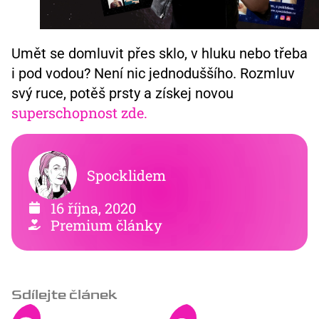
Umět se domluvit přes sklo, v hluku nebo třeba
i pod vodou? Není nic jednoduššího. Rozmluv
svý ruce, potěš prsty a získej novou
superschopnost zde.
Spocklidem
16 října, 2020
Premium články
Sdílejte článek