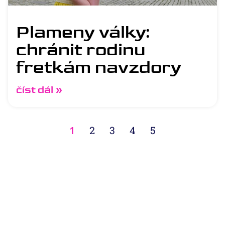
Plameny války:
chránit rodinu
fretkám navzdory
číst dál »
1
2
3
4
5