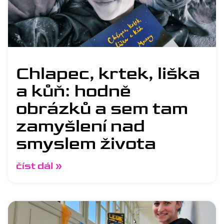
Chlapec, krtek, liška
a kůň: hodně
obrázků a sem tam
zamyšlení nad
smyslem života
číst dál »