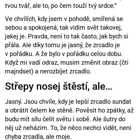
tvou tvář, ale to, po čem touží tvý srdce.“
Ve chvílích, kdy jsem v pohodě, smířená se
sebou a spokojená, tak vidim svět takovej,
jakej je. Pravda, neni to tak často, jak bych si
přála. Ale díky tomu je jasný, že zrcadlo je
v pořádku. A že bylo v pořádku celou dobu.
Když mi vadí odraz, musim změnit obraz (čti
majndset) a nerozbíjet zrcadlo.
Střepy nosej štěstí, ale…
Jasný. Jsou chvíle, kdy je lepší zrcadlo sundat
a obrátit čelem ke stěně. Pověsit ho zpátky, až
budu mít sílu čelit světu i sobě. Ale šutry do
něj už neházim. To, že něco nechci vidět, neni
chyba zrcadla, ale moje.