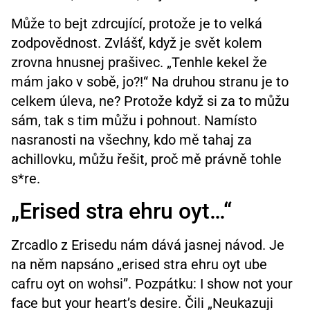
Může to bejt zdrcující, protože je to velká
zodpovědnost. Zvlášť, když je svět kolem
zrovna hnusnej prašivec. „Tenhle kekel že
mám jako v sobě, jo?!“ Na druhou stranu je to
celkem úleva, ne? Protože když si za to můžu
sám, tak s tim můžu i pohnout. Namísto
nasranosti na všechny, kdo mě tahaj za
achillovku, můžu řešit, proč mě právně tohle
s*re.
„Erised stra ehru oyt…“
Zrcadlo z Erisedu nám dává jasnej návod. Je
na něm napsáno „erised stra ehru oyt ube
cafru oyt on wohsi”. Pozpátku: I show not your
face but your heart’s desire. Čili „Neukazuji