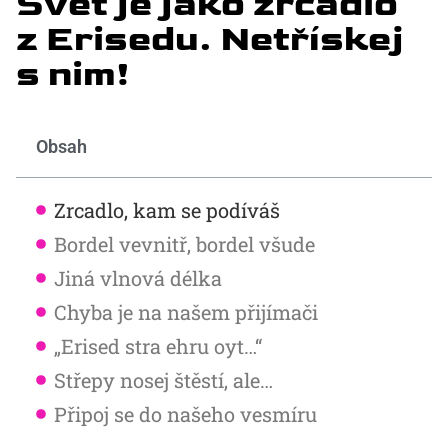
Svět je jako zrcadlo
z Erisedu. Netřískej
s nim!
Obsah
Zrcadlo, kam se podíváš
Bordel vevnitř, bordel všude
Jiná vlnová délka
Chyba je na našem přijímači
„Erised stra ehru oyt…“
Střepy nosej štěstí, ale…
Připoj se do našeho vesmíru