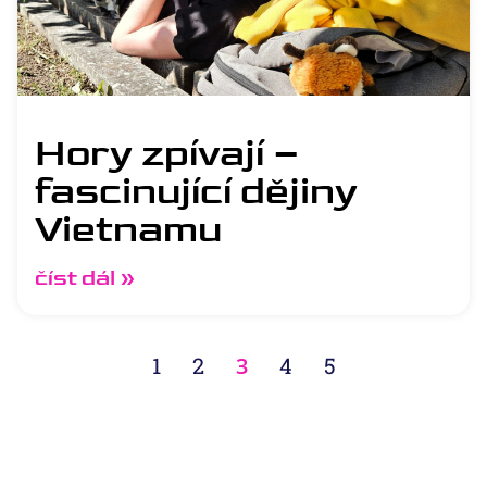
Hory zpívají –
fascinující dějiny
Vietnamu
číst dál »
1
2
3
4
5