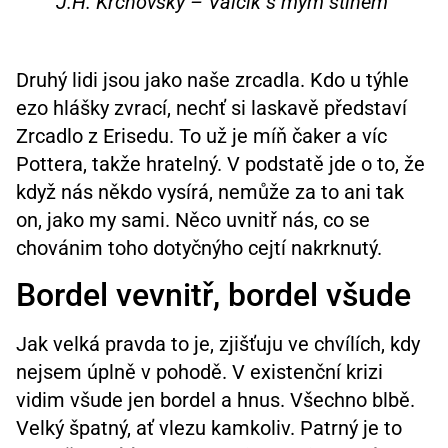
J.H. Krchovský – Valčík s mým stínem
Druhý lidi jsou jako naše zrcadla. Kdo u týhle
ezo hlášky zvrací, nechť si laskavě představí
Zrcadlo z Erisedu. To už je míň čaker a víc
Pottera, takže hratelný. V podstatě jde o to, že
když nás někdo vysírá, nemůže za to ani tak
on, jako my sami. Něco uvnitř nás, co se
chovánim toho dotyčnýho cejtí nakrknutý.
Bordel vevnitř, bordel všude
Jak velká pravda to je, zjišťuju ve chvílích, kdy
nejsem úplně v pohodě. V existenční krizi
vidim všude jen bordel a hnus. Všechno blbě.
Velký špatný, ať vlezu kamkoliv. Patrný je to