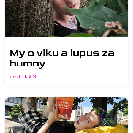
My o vlku a lupus za
humny
číst dál »