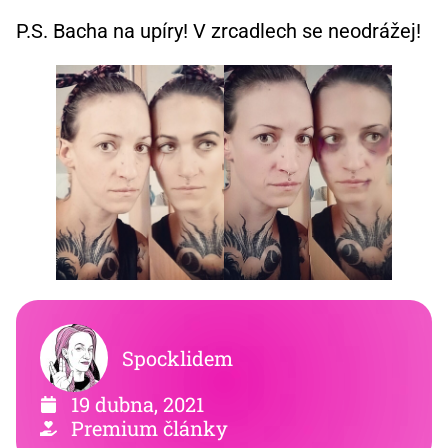
P.S. Bacha na upíry! V zrcadlech se neodrážej!
Spocklidem
19 dubna, 2021
Premium články