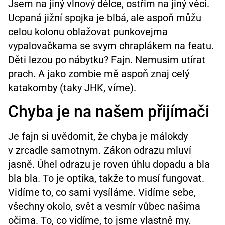
Jsem na jiný vlnový délce, ostřim na jiný věci.
Ucpaná jižní spojka je blbá, ale aspoň můžu
celou kolonu oblažovat punkovejma
vypalovačkama se svym chraplákem na featu.
Děti lezou po nábytku? Fajn. Nemusim utírat
prach. A jako zombie mě aspoň znaj celý
katakomby (taky JHK, víme).
Chyba je na našem přijímači
Je fajn si uvědomit, že chyba je málokdy
v zrcadle samotnym. Zákon odrazu mluví
jasně. Úhel odrazu je roven úhlu dopadu a bla
bla bla. To je optika, takže to musí fungovat.
Vidíme to, co sami vysíláme. Vidíme sebe,
všechny okolo, svět a vesmír vůbec našima
očima. To, co vidíme, to jsme vlastně my.