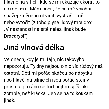
hlavně na sítích, kde se mi ukazuje akorát to,
co mě s*re. Mám pocit, že se mě všichni
snažej z něčeho obvinit, vystrašit mě
nebo vytočit (z toho plyne lidový moudro:
„V nasranosti na sítě nelez, jinak bude
Dracarys!“)
Jiná vlnová délka
Ve dnech, kdy je mi fajn, nic takovýho
nepozoruju. Ty dny nejsou o nic víc růžový než
ostatní. Děti mi pořád skáčou po nábytku
i po hlavě, na silnicích jsou pořád stejný
prasata, po ránu se furt cejtim spíš jako
zombie, než kráska. Jen se na to koukam
jinak.