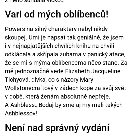
Vari od mých oblíbenců!
Powers na silný charaktery nebyl nikdy
skoupej. Umí je napsat tak geniálně, že jsem
i v nejnapjatějších chvílích knihu na chvíli
odkládala a skřípala zubama v panický atace,
že se mi s mýma oblíbencema něco stane. Za
mě jednoznačně vede Elizabeth Jacqueline
Tichyová, dívka, co s názory Mary
Wollstonecraftový v zádech kope za svůj svět
v době, která ženám absolutně nepřeje.
A Ashbless…Bodaj by sme aj my mali takých
Ashblessov!
Není nad správný vydání