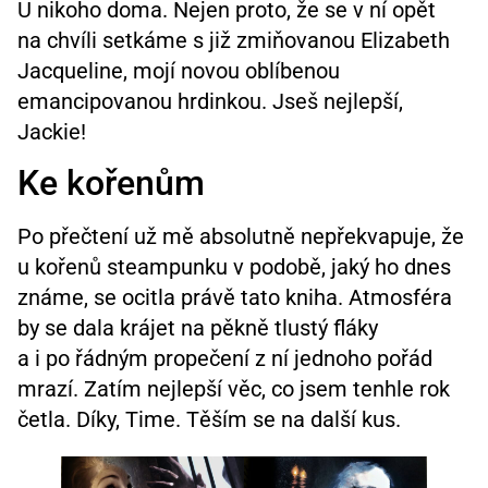
U nikoho doma. Nejen proto, že se v ní opět
na chvíli setkáme s již zmiňovanou Elizabeth
Jacqueline, mojí novou oblíbenou
emancipovanou hrdinkou. Jseš nejlepší,
Jackie!
Ke kořenům
Po přečtení už mě absolutně nepřekvapuje, že
u kořenů steampunku v podobě, jaký ho dnes
známe, se ocitla právě tato kniha. Atmosféra
by se dala krájet na pěkně tlustý fláky
a i po řádným propečení z ní jednoho pořád
mrazí. Zatím nejlepší věc, co jsem tenhle rok
četla. Díky, Time. Těším se na další kus.