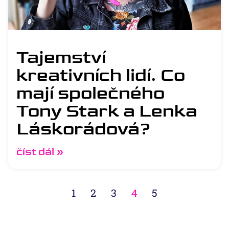
Tajemství
kreativních lidí. Co
mají společného
Tony Stark a Lenka
Láskorádová?
číst dál »
1
2
3
4
5