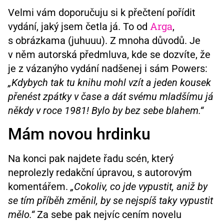
Velmi vám doporučuju si k přečtení pořídit
Arga
vydání, jaký jsem četla já. To od
,
s obrázkama (juhuuu). Z mnoha důvodů. Je
v něm autorská předmluva, kde se dozvíte, že
je z vázanýho vydání nadšenej i sám Powers:
„Kdybych tak tu knihu mohl vzít a jeden kousek
přenést zpátky v čase a dát svému mladšímu já
někdy v roce 1981! Bylo by bez sebe blahem.“
Mám novou hrdinku
Na konci pak najdete řadu scén, který
neprolezly redakční úpravou, s autorovým
komentářem.
„Cokoliv, co jde vypustit, aniž by
se tím příběh změnil, by se nejspíš taky vypustit
mělo.“
Za sebe pak nejvíc cením novelu