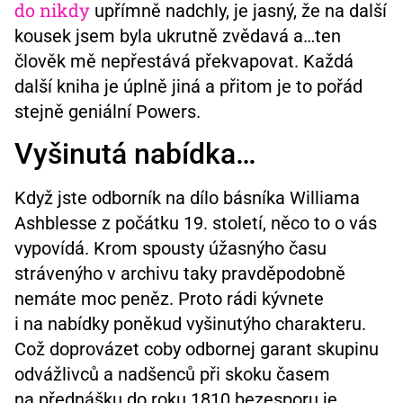
do nikdy
upřímně nadchly, je jasný, že na další
kousek jsem byla ukrutně zvědavá a…ten
člověk mě nepřestává překvapovat. Každá
další kniha je úplně jiná a přitom je to pořád
stejně geniální Powers.
Vyšinutá nabídka…
Když jste odborník na dílo básníka Williama
Ashblesse z počátku 19. století, něco to o vás
vypovídá. Krom spousty úžasnýho času
strávenýho v archivu taky pravděpodobně
nemáte moc peněz. Proto rádi kývnete
i na nabídky poněkud vyšinutýho charakteru.
Což doprovázet coby odbornej garant skupinu
odvážlivců a nadšenců při skoku časem
na přednášku do roku 1810 bezesporu je.