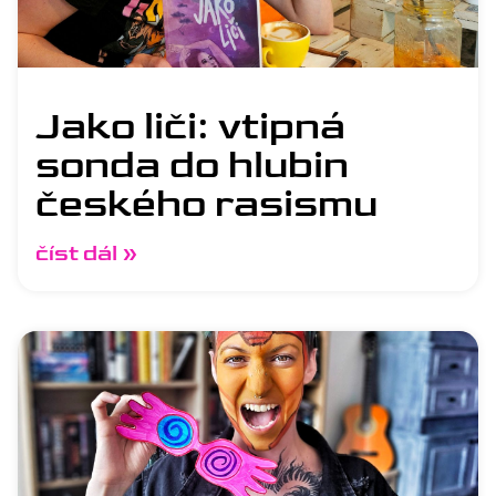
Jako liči: vtipná
sonda do hlubin
českého rasismu
číst dál »