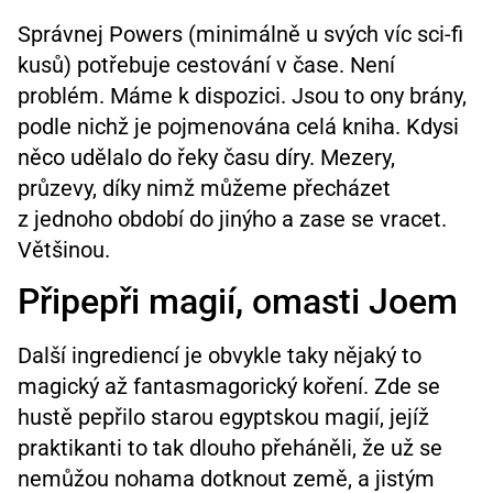
Správnej Powers (minimálně u svých víc sci-fi
kusů) potřebuje cestování v čase. Není
problém. Máme k dispozici. Jsou to ony brány,
podle nichž je pojmenována celá kniha. Kdysi
něco udělalo do řeky času díry. Mezery,
průzevy, díky nimž můžeme přecházet
z jednoho období do jinýho a zase se vracet.
Většinou.
Připepři magií, omasti Joem
Další ingrediencí je obvykle taky nějaký to
magický až fantasmagorický koření. Zde se
hustě pepřilo starou egyptskou magií, jejíž
praktikanti to tak dlouho přeháněli, že už se
nemůžou nohama dotknout země, a jistým