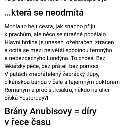
…která se neodmítá
Mohla to bejt cesta, jak snadno přijít
k prachům, ale něco se strašně podělalo.
Hlavní hrdina je unesen, ožebračen, ztracen
a ocitá se mezi největší spodinou temnýho
a nebezpečnýho Londýna. To chceš. Bez
lékařský péče, bez přátel, bez pomoci.
V patách znepřátelený žebrácký tlupy,
cikánskou bandu v čele s tajemným doktorem
Romanym a proč si, ksakru, někdo na ulici
píská Yesterday?!
Brány Anubisovy = díry
v řece času