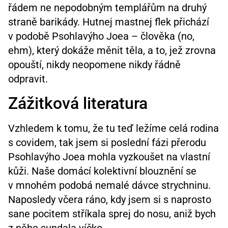
řádem ne nepodobným templářům na druhý
straně barikády. Hutnej mastnej flek přichází
v podobě Psohlavýho Joea – člověka (no,
ehm), který dokáže měnit těla, a to, jež zrovna
opouští, nikdy neopomene nikdy řádně
odpravit.
Zážitková literatura
Vzhledem k tomu, že tu teď ležíme celá rodina
s covidem, tak jsem si poslední fázi přerodu
Psohlavýho Joea mohla vyzkoušet na vlastní
kůži. Naše domácí kolektivní blouznění se
v mnohém podobá nemalé dávce strychninu.
Naposledy včera ráno, kdy jsem si s naprosto
sane pocitem stříkala sprej do nosu, aniž bych
z něho sundala víčko…