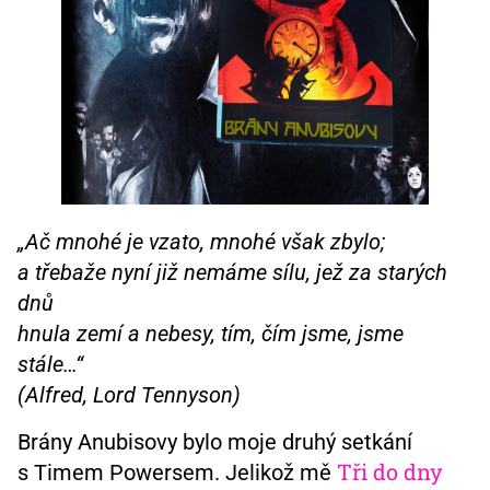
„Ač mnohé je vzato, mnohé však zbylo;
a třebaže nyní již nemáme sílu, jež za starých
dnů
hnula zemí a nebesy, tím, čím jsme, jsme
stále…“
(Alfred, Lord Tennyson)
Brány Anubisovy bylo moje druhý setkání
Tři do dny
s Timem Powersem. Jelikož mě