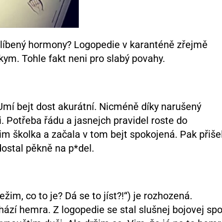
 oblíbený hormony? Logopedie v karanténě zřejmě
kym. Tohle fakt neni pro slabý povahy.
. Umí bejt dost akurátní. Nicméně díky narušený
. Potřeba řádu a jasnejch pravidel roste do
im školka a začala v tom bejt spokojená. Pak přiše
dostal pěkně na p*del.
m, co to je? Dá se to jíst?!“) je rozhozená.
ází hemra. Z logopedie se stal slušnej bojovej spo