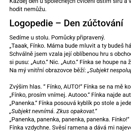
Každej den u společnejch cvičení dštim síru a 
hodit nemůžu.
Logopedie – Den zúčtování
Sedíme u stolu. Pomůcky připravený.
„Taaak, Fínko. Máma bude mluvit a ty budeš ház
Schválně jsem vzala její oblíbenou hru s obch
si pusu: „Auto.“ Nic. „Auto.“ Fínka se houpe na ž
Na mý vnitřní obrazovce běží:
„Subjekt nespolup
Zvýšim hlas. “ Fínko, AUTO!“ Fínka se na mě ko
„Fínko, prosím vnímej. Autooo.“ Fínka najde auto
„Panenka.“ Fínka posouvá kyblík po stole a jed
„Subjekt nevnímá. Zkus opakovat.“
„Panenka, panenka, panenka, panenka. Fínko!“
Fínka vzdychne. Svěsí ramena a dává mi najevo,