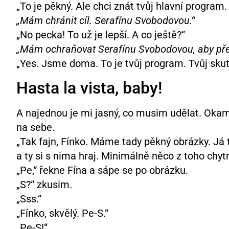
„To je pěkný. Ale chci znát tvůj hlavní program.
„Mám chránit cíl. Serafínu Svobodovou.“
„No pecka! To už je lepší. A co ještě?“
„Mám ochraňovat Serafínu Svobodovou, aby přež
„Yes. Jsme doma. To je tvůj program. Tvůj skut
Hasta la vista, baby!
A najednou je mi jasný, co musim udělat. Okamži
na sebe.
„Tak fajn, Fínko. Máme tady pěkný obrázky. Já
a ty si s nima hraj. Minimálně něco z toho chytn
„Pe,“ řekne Fína a sápe se po obrázku.
„S?“ zkusim.
„Sss.“
„Fínko, skvělý. Pe-S.“
„Pe-S!“