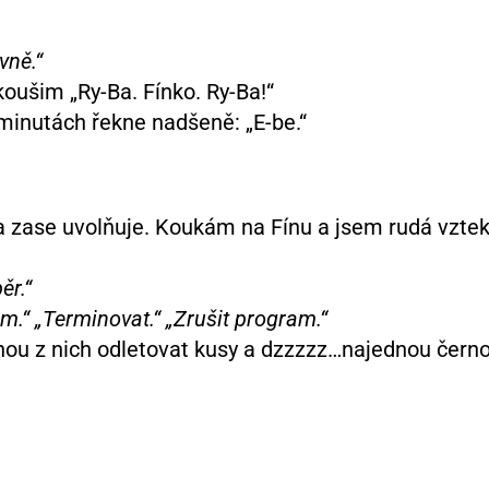
vně.“
koušim „Ry-Ba. Fínko. Ry-Ba!“
 minutách řekne nadšeně: „E-be.“
 a zase uvolňuje. Koukám na Fínu a jsem rudá vztek
ěr.“
m.“ „Terminovat.“ „Zrušit program.“
nou z nich odletovat kusy a dzzzzz…najednou černo