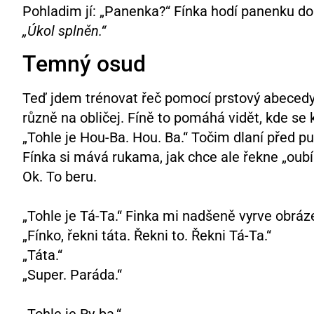
Pohladim jí: „Panenka?“ Fínka hodí panenku do 
„Úkol splněn.“
Temný osud
Teď jdem trénovat řeč pomocí prstový abecedy
různě na obličej. Fíně to pomáhá vidět, kde se 
„Tohle je Hou-Ba. Hou. Ba.“ Točim dlaní před pus
Fínka si mává rukama, jak chce ale řekne „oubí
Ok. To beru.
„Tohle je Tá-Ta.“ Finka mi nadšeně vyrve obráze
„Fínko, řekni táta. Řekni to. Řekni Tá-Ta.“
„Táta.“
„Super. Paráda.“
„Tohle je Ry-ba.“