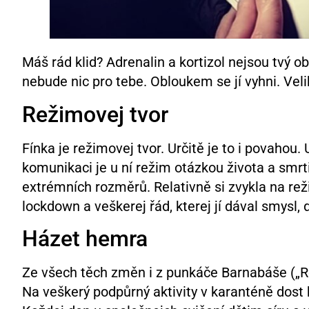
Máš rád klid? Adrenalin a kortizol nejsou tvý
nebude nic pro tebe. Obloukem se jí vyhni. Veli
Režimovej tvor
Fínka je režimovej tvor. Určitě je to i povahou
komunikaci je u ní režim otázkou života a smrti
extrémních rozměrů. Relativně si zvykla na rež
lockdown a veškerej řád, kterej jí dával smysl, 
Házet hemra
Ze všech těch změn i z punkáče Barnabáše („Reži
Na veškerý podpůrný aktivity v karanténě dost h