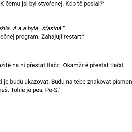
 K čemu jsi byl stvořenej. Kdo tě poslal?“
ila. A a a byla…šťastná.“
ečnej program. Zahajuji restart.“
tě na ní přestat tlačit. Okamžitě přestat tlačit
 ti je budu ukazovat. Budu na tebe znakovat písme
eš. Tohle je pes. Pe-S.“