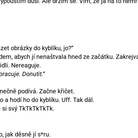
vypouštim duši. Ale držim se. Vim, že já na to hem
et obrázky do kyblíku, jo?“
odem, abych jí nenaštvala hned ze začátku. Zakrej
idli. Nereaguje.
racuje. Donutit.“
nečně podívá. Začne křičet.
 a hodí ho do kyblíku. Uff. Tak dál.
e si svý TkTkTkTkTk.
 jak děsně jí s*ru.