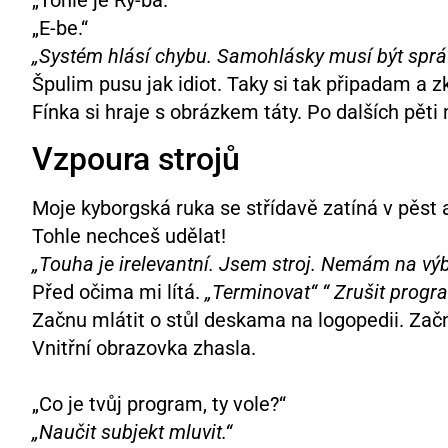
„E-be.“
„Systém hlásí chybu. Samohlásky musí být sprá
Špulim pusu jak idiot. Taky si tak připadam a z
Fínka si hraje s obrázkem táty. Po dalších pěti
Vzpoura strojů
Moje kyborgská ruka se střídavě zatíná v pěst
Tohle nechceš udělat!
„Touha je irelevantní. Jsem stroj. Nemám na výb
Před očima mi lítá.
„Terminovat“ “ Zrušit progra
Začnu mlátit o stůl deskama na logopedii. Zač
Vnitřní obrazovka zhasla.
„Co je tvůj program, ty vole?“
„Naučit subjekt mluvit.“