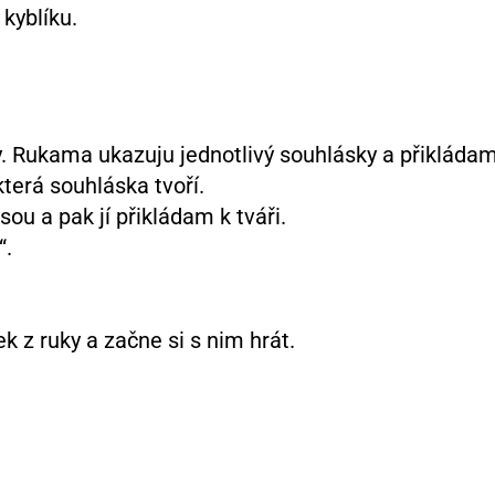
kyblíku.
. Rukama ukazuju jednotlivý souhlásky a přikládam
která souhláska tvoří.
ou a pak jí přikládam k tváři.
“.
k z ruky a začne si s nim hrát.